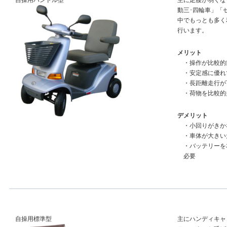
自操用ハンドル型
主に足腰が弱くな
動三･四輪車」「
中でもっとも多く
行います。
メリット
・操作が比較的
・安定感に優れ
・長距離走行が
・荷物を比較的
デメリット
・小回りがきか
・車体が大きい
・バッテリーを
必要
自操用標準型
主にハンディキャ