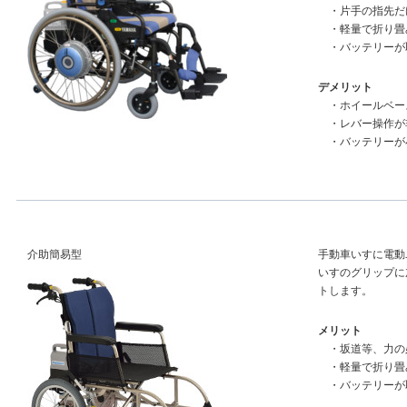
・片手の指先だ
・軽量で折り畳
・バッテリーが
デメリット
・ホイールベー
・レバー操作が
・バッテリーが
介助簡易型
手動車いすに電動
いすのグリップに
トします。
メリット
・坂道等、力の
・軽量で折り畳
・バッテリーが