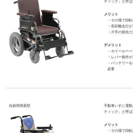
ティック」と呼ば
メリット
・その場で回転
・長距離走行が
・片手の指先だ
デメリット
・ホイールベー
・レバー操作が
・バッテリーを
必要
自操用簡易型
手動車いすに電動
ティック」と呼ば
メリット
・その場で回転